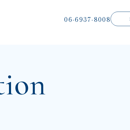
06-6937-8008
tion