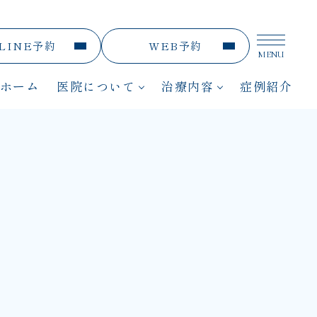
LINE予約
WEB予約
MENU
メニュ
ホーム
医院について
治療内容
症例紹介
医院紹介
インプラント
院内紹介
精密治療
医師紹介
矯正歯科
初めての方へ
審美歯科・ホワイトニング
保険診療
予防歯科