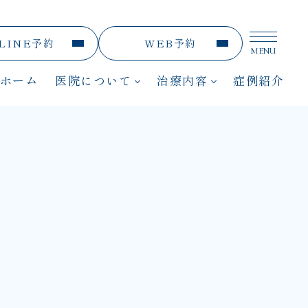
LINE予約
WEB予約
MENU
メニュ
ホーム
医院について
治療内容
症例紹介
医院紹介
インプラント
院内紹介
精密治療
医師紹介
矯正歯科
初めての方へ
審美歯科・ホワイトニング
保険診療
予防歯科