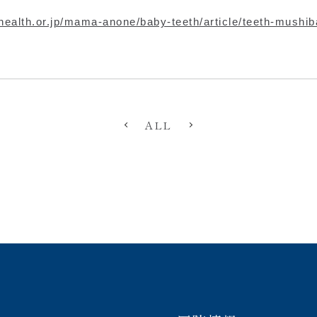
-health.or.jp/mama-anone/baby-teeth/article/teeth-mushi
ALL